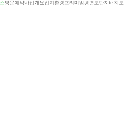
우스
방문예약
사업개요
입지환경
프리미엄
평면도
단지배치도