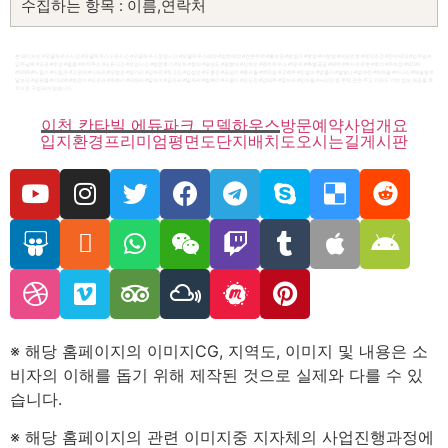
수집하는 항목 : 이름,연락처
보유 기간 : 처리 후 바로 삭제
본 페이지는 #모델하우스시간 #모델하우스오픈시간 #모델하우스운영시간 #모델하우스예약 #방문예약 #견본주택 #홍보관 #분양가 #분양 #미분양 #대표번호 #계약조건 #잔여세대 #입주일 #
입주날짜 #오픈 #운영 #줍줍 #위치주소 #오픈시간 #운영시간 #방문후기 #모하 #청약 #평면도 #평형대 #선착순 #펜트하우스 #1순위 #특별공급 #혜택 #회사보유분 #후기 #주차장 #5O99
#5099 #드림스 #드림즈 #고은애 #나애리 #오방순 #양기리 #김하린 #독고진 #김삼순 #도봉순 #공심이 #봉사월 #백만송 #고백주 #진설아 #방울이 #별빛나 #설아린 #채하늘 #비나리 #해솔빛 #
달보라 #송편돌 #이태백 #한강수 #오로라 #옥분이 #덕배씨 #말숙이 #금자씨 #말자씨 #칠복이 #구돌이 #진도진 #강태주 #장보라 #민하율 #서리안 등 주택 관련 주요 키워드 기반 정보 제공을 목
적으로 구성되어 있습니다.
*개인정보 수집 및 이용 동의서*
이천 칸타빌 에듀파크 모델하우스
방문예약
사업개요
입지환경
프리미엄
평면도
단지배치도
오시는길
게시판
1. 개인정보의 수집/이용목적
– 수집한 개인정보는 본인확인 및 방문예약 / 관심고객등록 관
련문의를 처리하기 위해 활용합니다.
2. 수집하려는 개인정보의 항목
– 수집하는 개인정보의 항목: 이름,연락처
3. 개인정보의 보유 및 이용기간
– 수집한 개인정보는 수집 후 연락을 취하고 해당정보를 파기
※ 해당 홈페이지의 이미지CG, 지역도, 이미지 및 내용은 소
합니다.
비자의 이해를 돕기 위해 제작된 것으로 실제와 다를 수 있
습니다.
4. 개인정보 제공 및 공유
※ 해당 홈페이지의 관련 이미지중 지자체의 사업진행과정에
– 신청자가 제공한 모든 정보는 상기 목적에 필요한 용도 이외